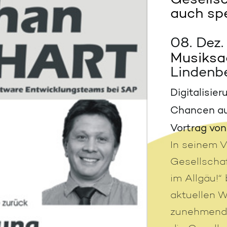
auch spe
08. Dez.
Musiksa
Lindenb
Digitalisie
Chancen auc
Vortrag von
In seinem Vo
Gesellschaf
im Allgäu!“
aktuellen 
zunehmende 