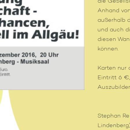
die Gesells
Anhand von
außerhalb d
und auch di
diesen Wand
können.
Karten nur 
Eintritt 6 €
Auszubilden
Stephan Re
Lindenberg)