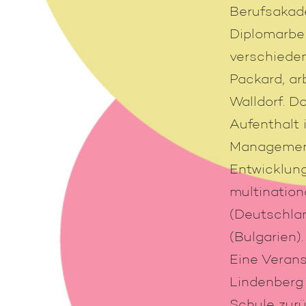
Berufsakade
Diplomarbei
verschieden
Packard, ar
Walldorf. D
Aufenthalt 
Management
Entwicklun
multination
(Deutschlan
(Bulgarien).
Eine Veran
Lindenberg 
Schule zurü