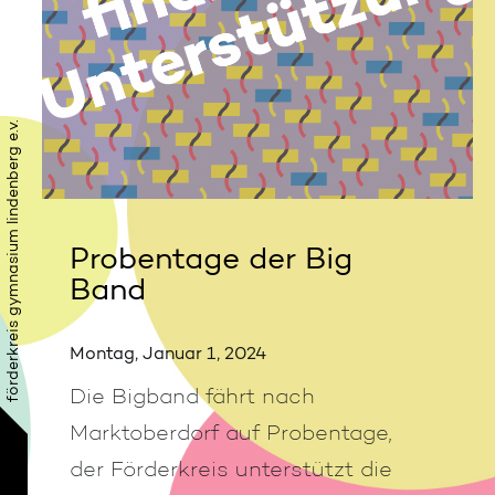
förderkreis gymnasium lindenberg e.v.
Probentage der Big
Band
Montag, Januar 1, 2024
Die Bigband fährt nach
Marktoberdorf auf Probentage,
der Förderkreis unterstützt die