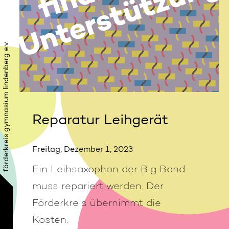
förderkreis gymnasium lindenberg e.v.
Reparatur Leihgerät
Freitag, Dezember 1, 2023
Ein Leihsaxophon der Big Band
muss repariert werden. Der
Förderkreis übernimmt die
Kosten.